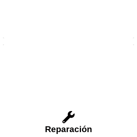
usted puede tener acceso a
SAT-Benidorm
Desde
nuestro Servicio Técnico especializado en la
Reparación
.
Electrodomésticos
de todo tipo de
reparación