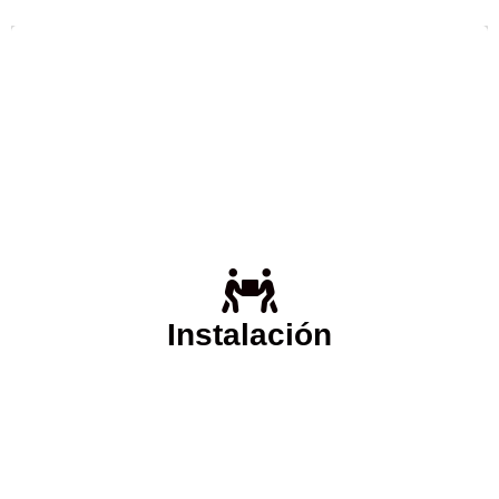
Ante la complicación de instalar su Lavadora, Secadora,
Lavavajillas Frigorífico, Horno, Congelador,
Vitrocerámica o Campana Extractora es importante que
pueda contar con un Servicio Técnico profesional en
Instalación
estamos a su
SAT-Benidorm
desde
Benidorm,
disposición para realizar un servicio de instalación
cuando lo necesite.