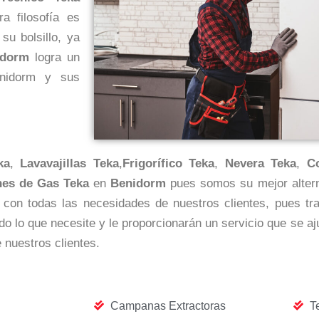
a filosofía es
su bolsillo, ya
idorm
logra un
Benidorm y sus
ka
,
Lavavajillas Teka
,
Frigorífico Teka
,
Nevera Teka
,
C
es de Gas Teka
en
Benidorm
pues somos su mejor alternat
con todas las necesidades de nuestros clientes, pues tr
o lo que necesite y le proporcionarán un servicio que se a
nuestros clientes.
Campanas Extractoras
T