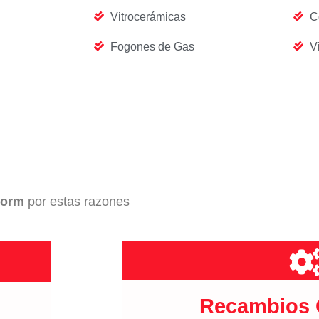
Vitrocerámicas
C
Fogones de Gas
V
dorm
por estas razones
Recambios O