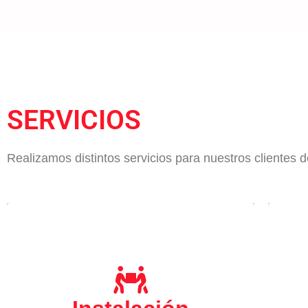
SERVICIOS
Realizamos distintos servicios para nuestros clientes 
Ante la complicación de instalar su
Lavadora, Secadora, Lavavajillas
Frigorífico, Horno, Congelador,
ust
Vitrocerámica o Campana Extractora es
importante que pueda contar con un