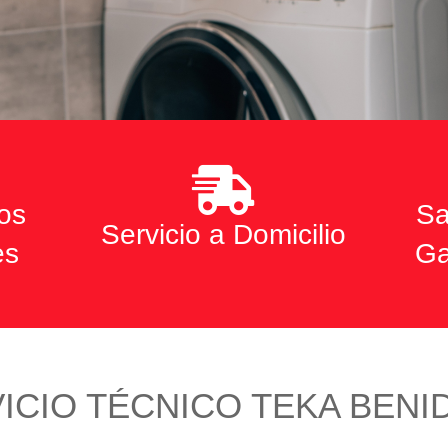
os
Sa
Servicio a Domicilio
es
Ga
ICIO TÉCNICO TEKA BEN