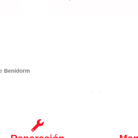
de
Benidorm
Asegure 
ed puede tener
SAT-Benidorm
Desde
equipos y ant
acceso a nuestro Servicio Técnico
de estos, 