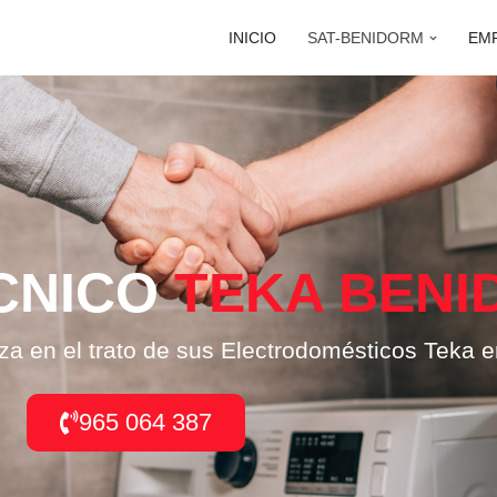
INICIO
SAT-BENIDORM
EM
CNICO
TEKA BENI
za en el trato de sus Electrodomésticos Teka 
965 064 387