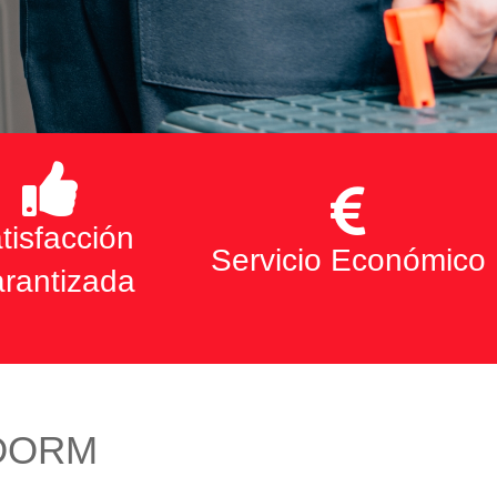
tisfacción
Servicio Económico
rantizada
IDORM