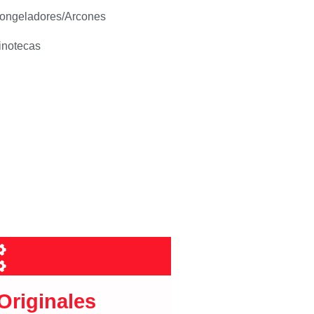
ongeladores/Arcones
inotecas
riginales