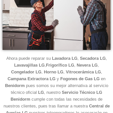
Ahora puede reparar su
Lavadora LG
,
Secadora LG
,
Lavavajillas LG
,
Frigorífico LG
,
Nevera LG
,
Congelador LG
,
Horno LG
,
Vitrocerámica LG
,
Campana Extractora LG
y
Fogones de Gas LG
en
Benidorm
pues somos su mejor alternativa al servicio
técnico oficial
LG
, nuestro
Servicio Técnico LG
Benidorm
cumple con todas las necesidades de
nuestros clientes, pues tras llamar a nuestra
Central de
Averías LG
nuestros teleoperadores le asesorarán en