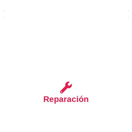
usted puede tener acceso a
SAT-Benidorm
Desde
nuestro Servicio Técnico especializado en la
Reparación
.
Electrodomésticos
de todo tipo de
reparación