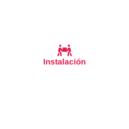
Ante la complicación de instalar su Lavadora, Secadora,
Lavavajillas Frigorífico, Horno, Congelador,
Vitrocerámica o Campana Extractora es importante que
pueda contar con un Servicio Técnico profesional en
Instalación
estamos a su
SAT-Benidorm
desde
Benidorm,
disposición para realizar un servicio de instalación
cuando lo necesite.